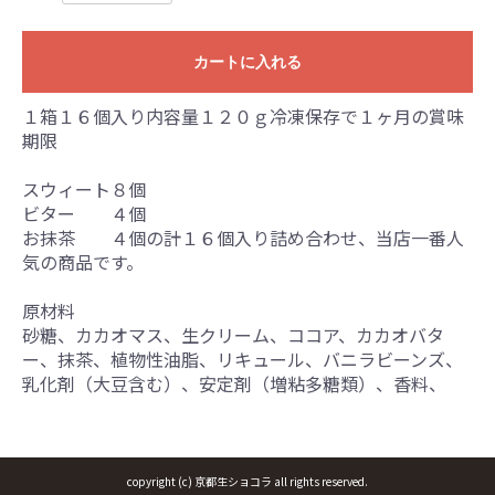
カートに入れる
１箱１６個入り内容量１２０ｇ冷凍保存で１ヶ月の賞味
期限
スウィート８個
ビター ４個
お抹茶 ４個の計１６個入り詰め合わせ、当店一番人
気の商品です。
原材料
砂糖、カカオマス、生クリーム、ココア、カカオバタ
ー、抹茶、植物性油脂、リキュール、バニラビーンズ、
乳化剤（大豆含む）、安定剤（増粘多糖類）、香料、
copyright (c) 京都生ショコラ all rights reserved.